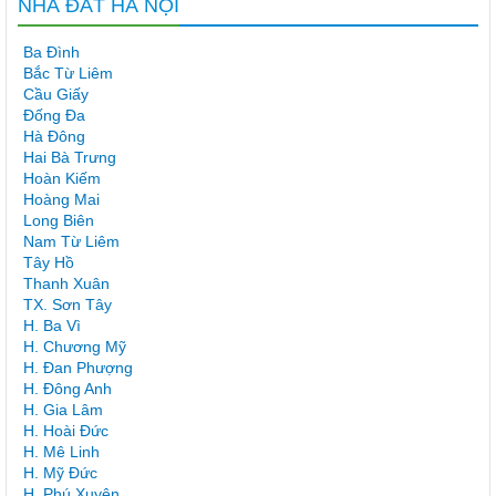
NHÀ ĐẤT HÀ NỘI
Ba Đình
Bắc Từ Liêm
Cầu Giấy
Đống Đa
Hà Đông
Hai Bà Trưng
Hoàn Kiếm
Hoàng Mai
Long Biên
Nam Từ Liêm
Tây Hồ
Thanh Xuân
TX. Sơn Tây
H. Ba Vì
H. Chương Mỹ
H. Đan Phượng
H. Đông Anh
H. Gia Lâm
H. Hoài Đức
H. Mê Linh
H. Mỹ Đức
H. Phú Xuyên