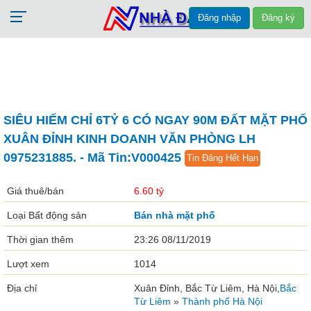
Đăng nhập
Đăng ký
SIÊU HIẾM CHỈ 6TỶ 6 CÓ NGAY 90M ĐẤT MẶT PHỐ
XUÂN ĐỈNH KINH DOANH VĂN PHÒNG LH
0975231885. - Mã Tin:V000425
Tin Đăng Hết Hạn
Giá thuê/bán
6.60 tỷ
Loại Bất động sản
Bán nhà mặt phố
Thời gian thêm
23:26 08/11/2019
Lượt xem
1014
Địa chỉ
Xuân Đỉnh, Bắc Từ Liêm, Hà Nội,
Bắc
Từ Liêm
»
Thành phố Hà Nội