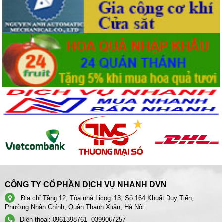
CÔNG TY CỔ PHẦN DỊCH VỤ NHANH DVN
Địa chỉ:
Tầng 12, Tòa nhà Licogi 13, Số 164 Khuất Duy Tiến,
Phường Nhân Chính, Quận Thanh Xuân, Hà Nội
Điện thoại:
0961398761
0399067257