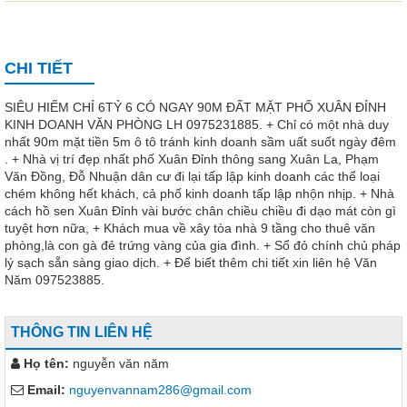
CHI TIẾT
SIÊU HIẾM CHỈ 6TỶ 6 CÓ NGAY 90M ĐẤT MẶT PHỐ XUÂN ĐỈNH
KINH DOANH VĂN PHÒNG LH 0975231885. + Chỉ có một nhà duy
nhất 90m mặt tiền 5m ô tô tránh kinh doanh sầm uất suốt ngày đêm
. + Nhà vị trí đẹp nhất phố Xuân Đỉnh thông sang Xuân La, Phạm
Văn Đồng, Đỗ Nhuận dân cư đi lại tấp lập kinh doanh các thể loại
chém không hết khách, cả phố kinh doanh tấp lập nhộn nhịp. + Nhà
cách hồ sen Xuân Đỉnh vài bước chân chiều chiều đi dạo mát còn gì
tuyệt hơn nữa, + Khách mua về xây tòa nhà 9 tầng cho thuê văn
phòng,là con gà đẻ trứng vàng của gia đình. + Sổ đỏ chính chủ pháp
lý sạch sẵn sàng giao dịch. + Để biết thêm chi tiết xin liên hệ Văn
Năm 097523885.
THÔNG TIN LIÊN HỆ
Họ tên:
nguyễn văn năm
Email:
nguyenvannam286@gmail.com