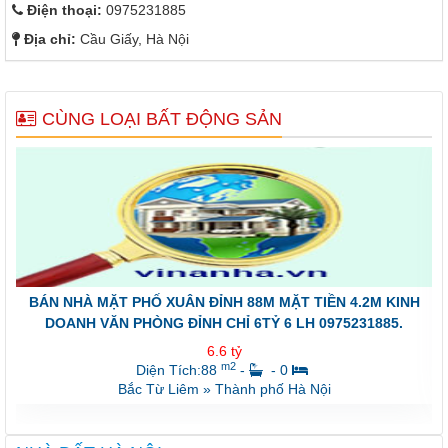
Điện thoại:
0975231885
Địa chỉ:
Cầu Giấy, Hà Nội
CÙNG LOẠI BẤT ĐỘNG SẢN
BÁN NHÀ MẶT PHỐ XUÂN ĐỈNH 88M MẶT TIỀN 4.2M KINH
DOANH VĂN PHÒNG ĐỈNH CHỈ 6TỶ 6 LH 0975231885.
6.6 tỷ
m2
Diện Tích:88
-
- 0
Bắc Từ Liêm
»
Thành phố Hà Nội