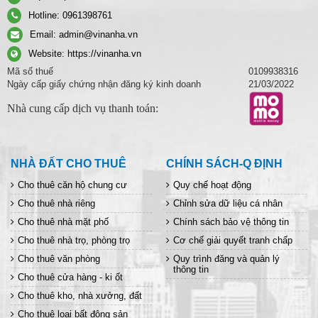
Hotline:
0961398761
Email:
admin@vinanha.vn
Website:
https://vinanha.vn
Mã số thuế
0109938316
Ngày cấp giấy chứng nhận đăng ký kinh doanh
21/03/2022
Nhà cung cấp dịch vụ thanh toán:
NHÀ ĐẤT CHO THUÊ
CHÍNH SÁCH-Q ĐỊNH
Cho thuê căn hộ chung cư
Quy chế hoạt động
Cho thuê nhà riêng
Chỉnh sửa dữ liệu cá nhân
Cho thuê nhà mặt phố
Chính sách bảo vệ thông tin
Cho thuê nhà trọ, phòng trọ
Cơ chế giải quyết tranh chấp
Cho thuê văn phòng
Quy trình đăng và quản lý
thông tin
Cho thuê cửa hàng - ki ốt
Cho thuê kho, nhà xưởng, đất
Cho thuê loại bất động sản