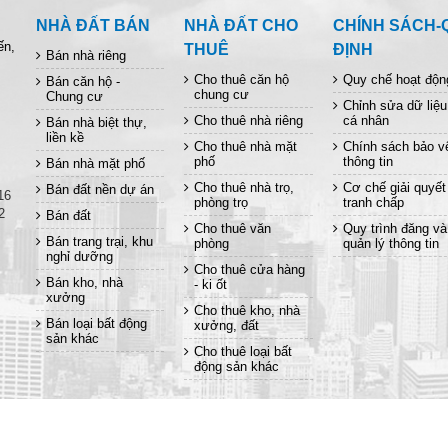
NHÀ ĐẤT BÁN
NHÀ ĐẤT CHO
CHÍNH SÁCH-
ến,
THUÊ
ĐỊNH
Bán nhà riêng
Cho thuê căn hộ
Quy chế hoạt độn
Bán căn hộ -
chung cư
Chung cư
Chỉnh sửa dữ liệu
Cho thuê nhà riêng
cá nhân
Bán nhà biệt thự,
liền kề
Cho thuê nhà mặt
Chính sách bảo v
phố
thông tin
Bán nhà mặt phố
Cho thuê nhà trọ,
Cơ chế giải quyết
Bán đất nền dự án
16
phòng trọ
tranh chấp
2
Bán đất
Cho thuê văn
Quy trình đăng và
Bán trang trại, khu
phòng
quản lý thông tin
nghỉ dưỡng
Cho thuê cửa hàng
Bán kho, nhà
- ki ốt
xưởng
Cho thuê kho, nhà
Bán loại bất động
xưởng, đất
sản khác
Cho thuê loại bất
động sản khác