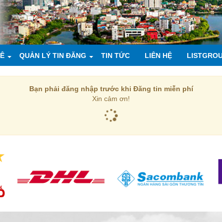
UÊ
QUẢN LÝ TIN ĐĂNG
TIN TỨC
LIÊN HỆ
LISTGRO
Bạn phải đăng nhập trước khi Đăng tin miễn phí
Xin cảm ơn!