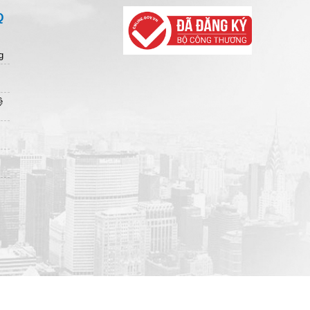
Q
g
ệ