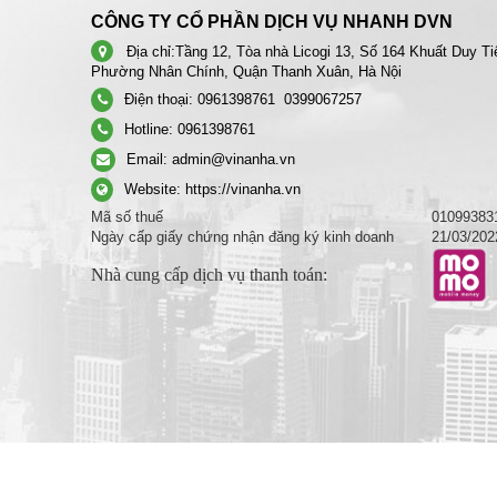
CÔNG TY CỔ PHẦN DỊCH VỤ NHANH DVN
Địa chỉ:
Tầng 12, Tòa nhà Licogi 13, Số 164 Khuất Duy Ti
Phường Nhân Chính, Quận Thanh Xuân, Hà Nội
Điện thoại:
0961398761
0399067257
Hotline:
0961398761
Email:
admin@vinanha.vn
Website:
https://vinanha.vn
Mã số thuế
01099383
Ngày cấp giấy chứng nhận đăng ký kinh doanh
21/03/202
Nhà cung cấp dịch vụ thanh toán: