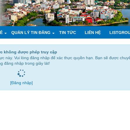
UÊ
QUẢN LÝ TIN ĐĂNG
TIN TỨC
LIÊN HỆ
LISTGRO
c không được phép truy cập
 vực này. Vui lòng đăng nhập để xác thực quyền hạn. Bạn sẽ được chuy
ng đăng nhập trong giây lát!
[Đăng nhập]