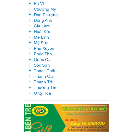
H. Ba Vì
H. Chương Mỹ
H. Đan Phượng
H. Đông Anh
H. Gia Lâm
H. Hoài Đức
H. Mê Linh
H. Mỹ Đức
H. Phú Xuyên
H. Phúc Thọ
H. Quốc Oai
H. Sóc Sơn
H. Thạch Thất
H. Thanh Oai
H. Thanh Trì
H. Thường Tín
H. Ứng Hòa