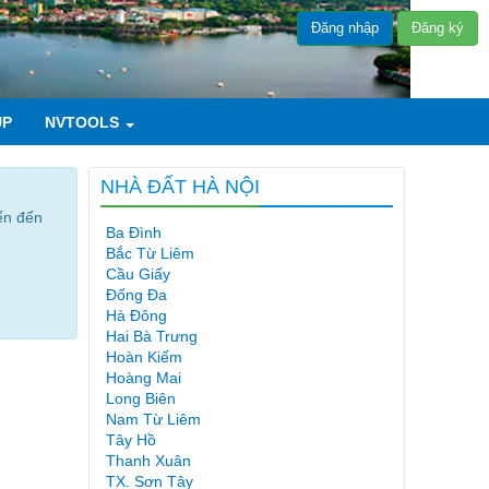
Đăng nhập
Đăng ký
UP
NVTOOLS
NHÀ ĐẤT HÀ NỘI
ển đến
Ba Đình
Bắc Từ Liêm
Cầu Giấy
Đống Đa
Hà Đông
Hai Bà Trưng
Hoàn Kiếm
Hoàng Mai
Long Biên
Nam Từ Liêm
Tây Hồ
Thanh Xuân
TX. Sơn Tây