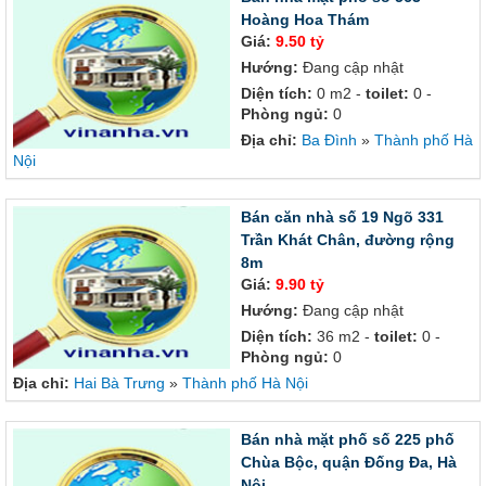
Hoàng Hoa Thám
Giá:
9.50 tỷ
Hướng:
Đang cập nhật
Diện tích:
0 m2 -
toilet:
0 -
Phòng ngủ:
0
Địa chỉ:
Ba Đình
»
Thành phố Hà
Nội
Bán căn nhà số 19 Ngõ 331
Trần Khát Chân, đường rộng
8m
Giá:
9.90 tỷ
Hướng:
Đang cập nhật
Diện tích:
36 m2 -
toilet:
0 -
Phòng ngủ:
0
Địa chỉ:
Hai Bà Trưng
»
Thành phố Hà Nội
Bán nhà mặt phố số 225 phố
Chùa Bộc, quận Đống Đa, Hà
Nội