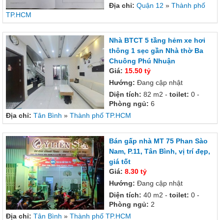
Địa chỉ:
Quận 12
»
Thành phố
TP.HCM
Nhà BTCT 5 tầng hẻm xe hơi
thông 1 sẹc gần Nhà thờ Ba
Chuông Phú Nhuận
Giá:
15.50 tỷ
Hướng:
Đang cập nhật
Diện tích:
82 m2 -
toilet:
0 -
Phòng ngủ:
6
Địa chỉ:
Tân Bình
»
Thành phố TP.HCM
Bán gấp nhà MT 75 Phan Sào
Nam, P.11, Tân Bình, vị trí đẹp,
giá tốt
Giá:
8.30 tỷ
Hướng:
Đang cập nhật
Diện tích:
40 m2 -
toilet:
0 -
Phòng ngủ:
2
Địa chỉ:
Tân Bình
»
Thành phố TP.HCM