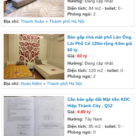
Hướng:
Đang cập nhật
Diện tích:
84 m2 -
toilet:
0 -
Phòng ngủ:
2
Địa chỉ:
Thanh Xuân
»
Thành phố Hà Nội
Bán gấp nhà mặt phố Lãn Ông,
Lõi Phố Cổ 120m rộng 4,6m giá
60 tỷ.
Giá:
60 tỷ
Hướng:
Đang cập nhật
Diện tích:
120 m2 -
toilet:
0 -
Phòng ngủ:
2
Địa chỉ:
Hoàn Kiếm
»
Thành phố Hà Nội
Cần bán gấp đất Mặt tiền KDC
Hiệp Thành City , Q12
Giá:
4.80 tỷ
Hướng:
Tây Nam
Diện tích:
85 m2 -
toilet:
0 -
Phòng ngủ:
0