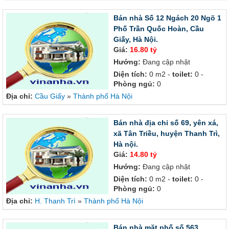
Bán nhà Số 12 Ngách 20 Ngõ 1
Phố Trần Quốc Hoàn, Cầu
Giấy, Hà Nội.
Giá:
16.80 tỷ
Hướng:
Đang cập nhật
Diện tích:
0 m2 -
toilet:
0 -
Phòng ngủ:
0
Địa chỉ:
Cầu Giấy
»
Thành phố Hà Nội
Bán nhà địa chỉ số 69, yên xá,
xã Tân Triều, huyện Thanh Trì,
Hà nội.
Giá:
14.80 tỷ
Hướng:
Đang cập nhật
Diện tích:
0 m2 -
toilet:
0 -
Phòng ngủ:
0
Địa chỉ:
H. Thanh Trì
»
Thành phố Hà Nội
Bán nhà mặt phố số 563