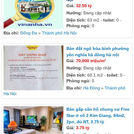
Giá:
32.50 tỷ
Hướng:
Đang cập nhật
Diện tích:
63 m2 -
toilet:
0 -
Phòng ngủ:
0
Địa chỉ:
Đống Đa
»
Thành phố Hà Nội
Bán đất ngõ hòa bình phường
yên nghĩa hà đông hà nội
Giá:
70,000 triệu/m²
Hướng:
Đang cập nhật
Diện tích:
60.1 m2 -
toilet:
0 -
Phòng ngủ:
0
Địa chỉ:
Hà Đông
»
Thành phố
Hà Nội
Bán gấp căn hộ chung cư Five
Star ở số 2 Kim Giang, 84m2,
2pn, đủ NT, 3.75 tỷ
Giá:
3.75 tỷ