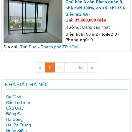
Chủ bán 3 căn Ricca quận 9,
nhà mới 100%, có sổ, chỉ 35.6
triệu/m2 VAT
Giá:
35,600,000 triệu
Hướng:
Đang cập nhật
Diện tích:
58 m2 -
toilet:
0 -
Phòng ngủ:
0
Địa chỉ:
Thủ Đức
»
Thành phố TP.HCM
«
1
2
...
58
»
NHÀ ĐẤT HÀ NỘI
Ba Đình
Bắc Từ Liêm
Cầu Giấy
Đống Đa
Hà Đông
Hai Bà Trưng
Hoàn Kiếm