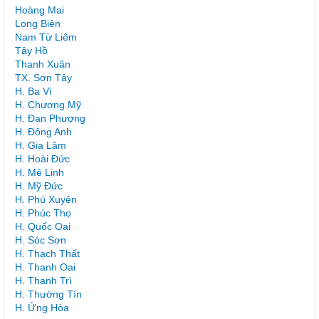
Hoàng Mai
Long Biên
Nam Từ Liêm
Tây Hồ
Thanh Xuân
TX. Sơn Tây
H. Ba Vì
H. Chương Mỹ
H. Đan Phượng
H. Đông Anh
H. Gia Lâm
H. Hoài Đức
H. Mê Linh
H. Mỹ Đức
H. Phú Xuyên
H. Phúc Thọ
H. Quốc Oai
H. Sóc Sơn
H. Thạch Thất
H. Thanh Oai
H. Thanh Trì
H. Thường Tín
H. Ứng Hòa