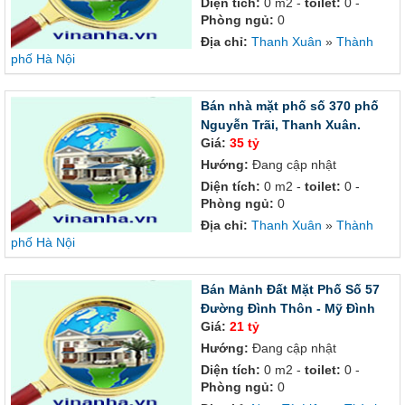
Diện tích:
0 m2 -
toilet:
0 -
Phòng ngủ:
0
Địa chỉ:
Thanh Xuân
»
Thành
phố Hà Nội
Bán nhà mặt phố số 370 phố
Nguyễn Trãi, Thanh Xuân.
Giá:
35 tỷ
Hướng:
Đang cập nhật
Diện tích:
0 m2 -
toilet:
0 -
Phòng ngủ:
0
Địa chỉ:
Thanh Xuân
»
Thành
phố Hà Nội
Bán Mảnh Đất Mặt Phố Số 57
Đường Đình Thôn - Mỹ Đình
Giá:
21 tỷ
Hướng:
Đang cập nhật
Diện tích:
0 m2 -
toilet:
0 -
Phòng ngủ:
0