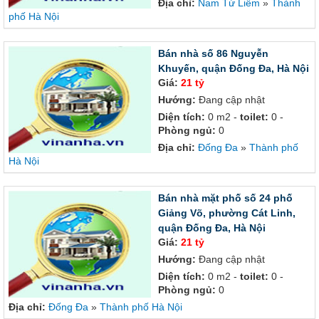
Địa chỉ:
Nam Từ Liêm
»
Thành
phố Hà Nội
Bán nhà số 86 Nguyễn
Khuyến, quận Đống Đa, Hà Nội
Giá:
21 tỷ
Hướng:
Đang cập nhật
Diện tích:
0 m2 -
toilet:
0 -
Phòng ngủ:
0
Địa chỉ:
Đống Đa
»
Thành phố
Hà Nội
Bán nhà mặt phố số 24 phố
Giảng Võ, phường Cát Linh,
quận Đống Đa, Hà Nội
Giá:
21 tỷ
Hướng:
Đang cập nhật
Diện tích:
0 m2 -
toilet:
0 -
Phòng ngủ:
0
Địa chỉ:
Đống Đa
»
Thành phố Hà Nội