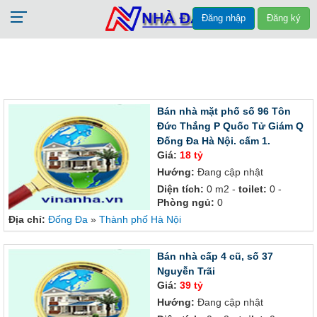
Đăng nhập
Đăng ký
Bán nhà mặt phố số 96 Tôn
Đức Thắng P Quốc Tử Giám Q
Đống Đa Hà Nội. cấm 1.
Giá:
18 tỷ
Hướng:
Đang cập nhật
Diện tích:
0 m2 -
toilet:
0 -
Phòng ngủ:
0
Địa chỉ:
Đống Đa
»
Thành phố Hà Nội
Bán nhà cấp 4 cũ, số 37
Nguyễn Trãi
Giá:
39 tỷ
Hướng:
Đang cập nhật