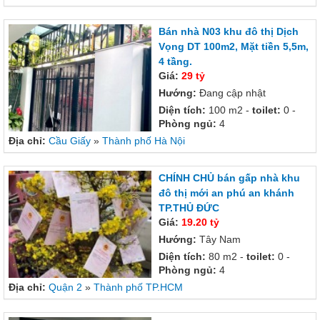
Bán nhà N03 khu đô thị Dịch
Vọng DT 100m2, Mặt tiền 5,5m,
4 tầng.
Giá:
29 tỷ
Hướng:
Đang cập nhật
Diện tích:
100 m2 -
toilet:
0 -
Phòng ngủ:
4
Địa chỉ:
Cầu Giấy
»
Thành phố Hà Nội
CHÍNH CHỦ bán gấp nhà khu
đô thị mới an phú an khánh
TP.THỦ ĐỨC
Giá:
19.20 tỷ
Hướng:
Tây Nam
Diện tích:
80 m2 -
toilet:
0 -
Phòng ngủ:
4
Địa chỉ:
Quận 2
»
Thành phố TP.HCM