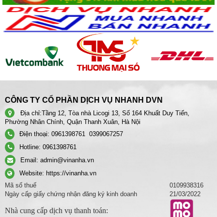
CÔNG TY CỔ PHẦN DỊCH VỤ NHANH DVN
Địa chỉ:
Tầng 12, Tòa nhà Licogi 13, Số 164 Khuất Duy Tiến,
Phường Nhân Chính, Quận Thanh Xuân, Hà Nội
Điện thoại:
0961398761
0399067257
Hotline:
0961398761
Email:
admin@vinanha.vn
Website:
https://vinanha.vn
Mã số thuế
0109938316
Ngày cấp giấy chứng nhận đăng ký kinh doanh
21/03/2022
Nhà cung cấp dịch vụ thanh toán: