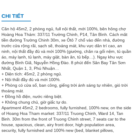
CHI TIẾT
Căn hộ 45m2, 2 phòng ngủ, full nội thất, mới 100%, bên hông chợ
Hoàng Hoa Thám: 337/11 Trường Chinh, P14, Tân Bình. Cách măt
tiền đường Trường Chinh 30m, xe Ôtô 7 chổ vào đến nhà, đường
trước cửa rộng rãi, sạch sẽ, thoáng mát, khu vực dân trí cao, an
ninh, nội thất đầy đủ và mới 100% (giường, chăn ra gối nệm, tủ quần
áo, máy lạnh, tủ lạnh, máy giặt, bàn ăn, tủ bếp…). Ngay khu vực
đường Bình Giã, Nguyễn Hồng Đào. 8 phút đến Sân Bay Tân Sơn
Nhất, Quận 1, 3, Phú Nhuận…
+ Diện tích: 45m2, 2 phòng ngủ.
+ Nội thất đầy đủ và mới 100%.
+ Phòng có cửa sổ, ban công, giếng trời ánh sáng tự nhiên, gió trời
thoáng mát.
+ Đồng hồ điện, nước riêng biệt.
+ Không chung chủ, giờ giấc tự do.
Apartment 45m2, 2 bedrooms, fully furnished, 100% new, on the side
of Hoang Hoa Tham market: 337/11 Truong Chinh, Ward 14, Tan
Binh. 30m from the front of Truong Chinh street, 7 seats car to the
house, spacious, clean, airy front door, high population area,
security, fully furnished and 100% new (bed, blanket pillows,