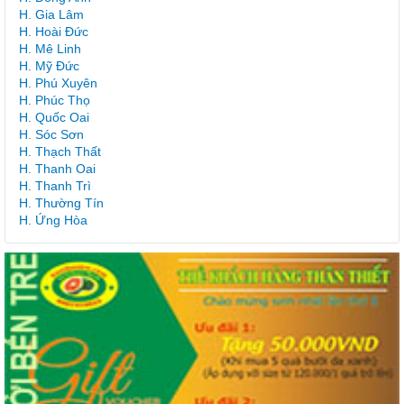
H. Gia Lâm
H. Hoài Đức
H. Mê Linh
H. Mỹ Đức
H. Phú Xuyên
H. Phúc Thọ
H. Quốc Oai
H. Sóc Sơn
H. Thạch Thất
H. Thanh Oai
H. Thanh Trì
H. Thường Tín
H. Ứng Hòa