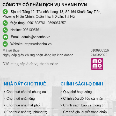
CÔNG TY CỔ PHẦN DỊCH VỤ NHANH DVN
Địa chỉ:
Tầng 12, Tòa nhà Licogi 13, Số 164 Khuất Duy Tiến,
Phường Nhân Chính, Quận Thanh Xuân, Hà Nội
Điện thoại:
0961398761
0399067257
Hotline:
0961398761
Email:
admin@vinanha.vn
Website:
https://vinanha.vn
Mã số thuế
0109938316
Ngày cấp giấy chứng nhận đăng ký kinh doanh
21/03/2022
Nhà cung cấp dịch vụ thanh toán:
NHÀ ĐẤT CHO THUÊ
CHÍNH SÁCH-Q ĐỊNH
Cho thuê căn hộ chung cư
Quy chế hoạt động
Cho thuê nhà riêng
Chỉnh sửa dữ liệu cá nhân
Cho thuê nhà mặt phố
Chính sách bảo vệ thông tin
Cho thuê nhà trọ, phòng trọ
Cơ chế giải quyết tranh chấp