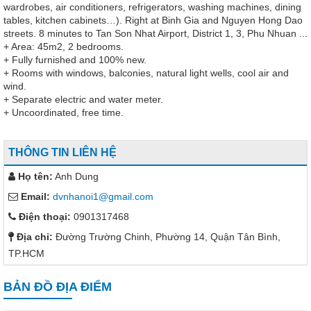
wardrobes, air conditioners, refrigerators, washing machines, dining
tables, kitchen cabinets…). Right at Binh Gia and Nguyen Hong Dao
streets. 8 minutes to Tan Son Nhat Airport, District 1, 3, Phu Nhuan ...
+ Area: 45m2, 2 bedrooms.
+ Fully furnished and 100% new.
+ Rooms with windows, balconies, natural light wells, cool air and
wind.
+ Separate electric and water meter.
+ Uncoordinated, free time.
THÔNG TIN LIÊN HỆ
Họ tên:
Anh Dung
Email:
dvnhanoi1@gmail.com
Điện thoại:
0901317468
Địa chỉ:
Đường Trường Chinh, Phường 14, Quận Tân Bình,
TP.HCM
BẢN ĐỒ ĐỊA ĐIỂM