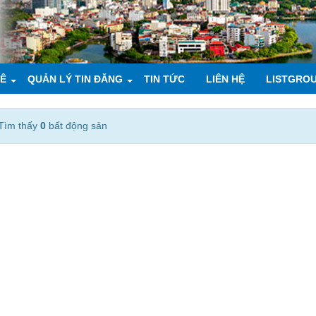
UÊ
QUẢN LÝ TIN ĐĂNG
TIN TỨC
LIÊN HỆ
LISTGRO
Tìm thấy
0
bất động sản