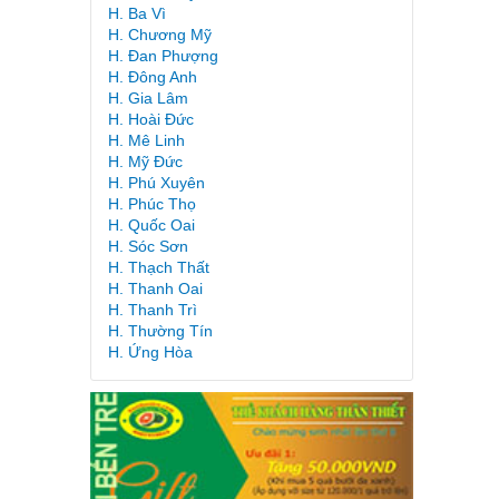
H. Ba Vì
H. Chương Mỹ
H. Đan Phượng
H. Đông Anh
H. Gia Lâm
H. Hoài Đức
H. Mê Linh
H. Mỹ Đức
H. Phú Xuyên
H. Phúc Thọ
H. Quốc Oai
H. Sóc Sơn
H. Thạch Thất
H. Thanh Oai
H. Thanh Trì
H. Thường Tín
H. Ứng Hòa