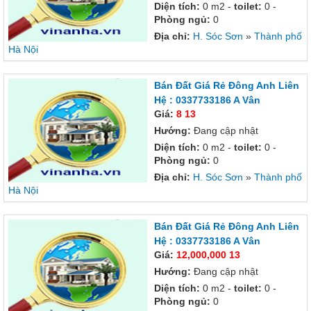
Diện tích:
0 m2 -
toilet:
0 -
Phòng ngủ:
0
Địa chỉ:
H. Sóc Sơn
»
Thành phố
Hà Nội
Bán Đất Giá Rẻ Đông Anh Liên
Hệ : 0337733186 A Vân
Giá:
8 13
Hướng:
Đang cập nhật
Diện tích:
0 m2 -
toilet:
0 -
Phòng ngủ:
0
Địa chỉ:
H. Sóc Sơn
»
Thành phố
Hà Nội
Bán Đất Giá Rẻ Đông Anh Liên
Hệ : 0337733186 A Vân
Giá:
12,000,000 13
Hướng:
Đang cập nhật
Diện tích:
0 m2 -
toilet:
0 -
Phòng ngủ:
0