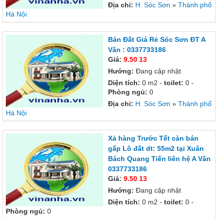
Địa chỉ:
H. Sóc Sơn
»
Thành phố
Hà Nội
Bán Đất Giá Rẻ Sóc Sơn ĐT A
Vân : 0337733186
Giá:
9.50 13
Hướng:
Đang cập nhật
Diện tích:
0 m2 -
toilet:
0 -
Phòng ngủ:
0
Địa chỉ:
H. Sóc Sơn
»
Thành phố
Hà Nội
Xả hàng Trước Tết càn bán
gấp Lô đất dt: 55m2 tại Xuân
Bách Quang Tiến liên hệ A Vân
0337733186
Giá:
9.50 13
Hướng:
Đang cập nhật
Diện tích:
0 m2 -
toilet:
0 -
Phòng ngủ:
0