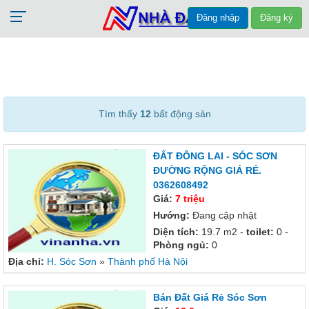
Đăng nhập
Đăng ký
Tìm thấy
12
bất động sản
ĐẤT ĐÔNG LAI - SÓC SƠN
ĐƯỜNG RỘNG GIÁ RẺ.
0362608492
Giá:
7 triệu
Hướng:
Đang cập nhật
Diện tích:
19.7 m2 -
toilet:
0 -
Phòng ngủ:
0
Địa chỉ:
H. Sóc Sơn
»
Thành phố Hà Nội
Bán Đất Giá Rẻ Sóc Sơn