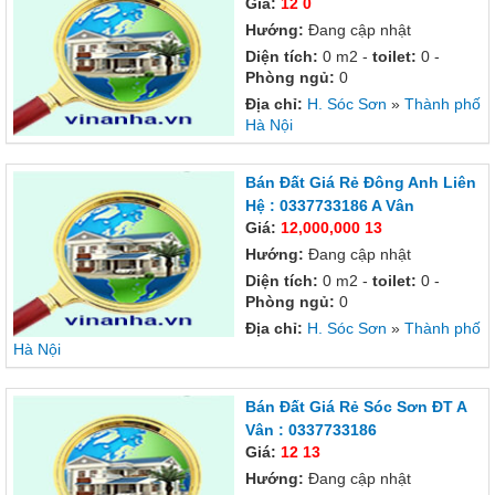
Giá:
12 0
Hướng:
Đang cập nhật
Diện tích:
0 m2 -
toilet:
0 -
Phòng ngủ:
0
Địa chỉ:
H. Sóc Sơn
»
Thành phố
Hà Nội
Bán Đất Giá Rẻ Đông Anh Liên
Hệ : 0337733186 A Vân
Giá:
12,000,000 13
Hướng:
Đang cập nhật
Diện tích:
0 m2 -
toilet:
0 -
Phòng ngủ:
0
Địa chỉ:
H. Sóc Sơn
»
Thành phố
Hà Nội
Bán Đất Giá Rẻ Sóc Sơn ĐT A
Vân : 0337733186
Giá:
12 13
Hướng:
Đang cập nhật