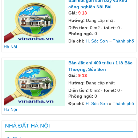
Bán đất gần sân bay và khu
công nghiệp Nội Bài
Giá:
9 13
Hướng:
Đang cập nhật
Diện tích:
0 m2 -
toilet:
0 -
Phòng ngủ:
0
Địa chỉ:
H. Sóc Sơn
»
Thành phố
Hà Nội
Bán đất chỉ 400 triệu / 1 lô Bắc
Thượng, Sóc Sơn
Giá:
9 13
Hướng:
Đang cập nhật
Diện tích:
0 m2 -
toilet:
0 -
Phòng ngủ:
0
Địa chỉ:
H. Sóc Sơn
»
Thành phố
Hà Nội
NHÀ ĐẤT HÀ NỘI