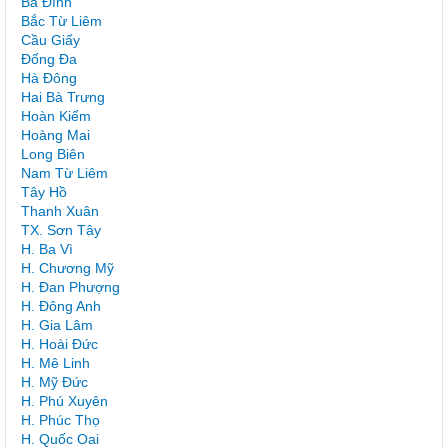
Ba Đình
Bắc Từ Liêm
Cầu Giấy
Đống Đa
Hà Đông
Hai Bà Trưng
Hoàn Kiếm
Hoàng Mai
Long Biên
Nam Từ Liêm
Tây Hồ
Thanh Xuân
TX. Sơn Tây
H. Ba Vì
H. Chương Mỹ
H. Đan Phượng
H. Đông Anh
H. Gia Lâm
H. Hoài Đức
H. Mê Linh
H. Mỹ Đức
H. Phú Xuyên
H. Phúc Thọ
H. Quốc Oai