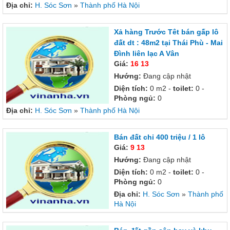
Địa chỉ:
H. Sóc Sơn
»
Thành phố Hà Nội
Xả hàng Trước Têt bán gấp lô
đất dt : 48m2 tại Thái Phù - Mai
Đình liên lạc A Vân
Giá:
16 13
Hướng:
Đang cập nhật
Diện tích:
0 m2 -
toilet:
0 -
Phòng ngủ:
0
Địa chỉ:
H. Sóc Sơn
»
Thành phố Hà Nội
Bán đất chỉ 400 triệu / 1 lô
Giá:
9 13
Hướng:
Đang cập nhật
Diện tích:
0 m2 -
toilet:
0 -
Phòng ngủ:
0
Địa chỉ:
H. Sóc Sơn
»
Thành phố
Hà Nội