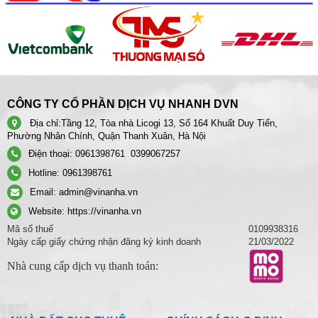
CÔNG TY CỔ PHẦN DỊCH VỤ NHANH DVN
Địa chỉ:
Tầng 12, Tòa nhà Licogi 13, Số 164 Khuất Duy Tiến,
Phường Nhân Chính, Quận Thanh Xuân, Hà Nội
Điện thoại:
0961398761
0399067257
Hotline:
0961398761
Email:
admin@vinanha.vn
Website:
https://vinanha.vn
Mã số thuế
0109938316
Ngày cấp giấy chứng nhận đăng ký kinh doanh
21/03/2022
Nhà cung cấp dịch vụ thanh toán: