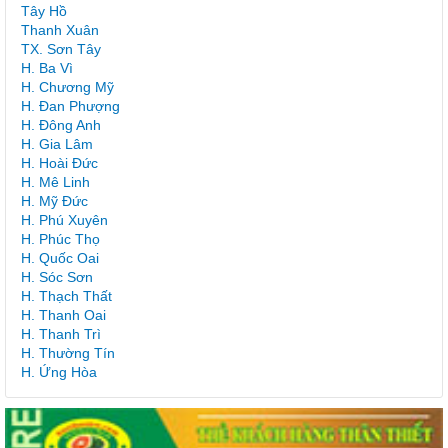
Tây Hồ
Thanh Xuân
TX. Sơn Tây
H. Ba Vì
H. Chương Mỹ
H. Đan Phượng
H. Đông Anh
H. Gia Lâm
H. Hoài Đức
H. Mê Linh
H. Mỹ Đức
H. Phú Xuyên
H. Phúc Thọ
H. Quốc Oai
H. Sóc Sơn
H. Thạch Thất
H. Thanh Oai
H. Thanh Trì
H. Thường Tín
H. Ứng Hòa