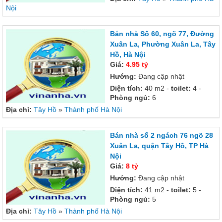
Nội
Bán nhà Số 60, ngõ 77, Đường
Xuân La, Phường Xuân La, Tây
Hồ, Hà Nội
Giá:
4.95 tỷ
Hướng:
Đang cập nhật
Diện tích:
40 m2 -
toilet:
4 -
Phòng ngủ:
6
Địa chỉ:
Tây Hồ
»
Thành phố Hà Nội
Bán nhà số 2 ngách 76 ngõ 28
Xuân La, quận Tây Hồ, TP Hà
Nội
Giá:
8 tỷ
Hướng:
Đang cập nhật
Diện tích:
41 m2 -
toilet:
5 -
Phòng ngủ:
5
Địa chỉ:
Tây Hồ
»
Thành phố Hà Nội