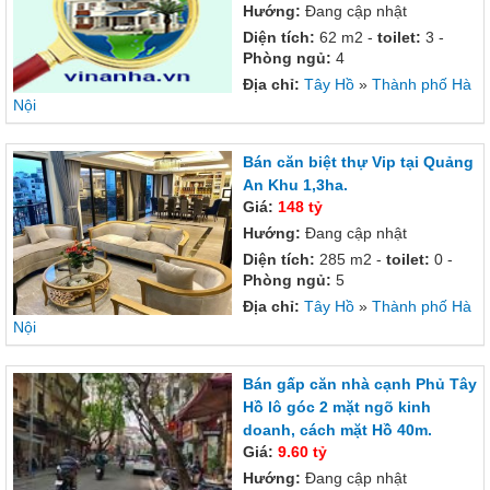
Hướng:
Đang cập nhật
Diện tích:
62 m2 -
toilet:
3 -
Phòng ngủ:
4
Địa chỉ:
Tây Hồ
»
Thành phố Hà
Nội
Bán căn biệt thự Vip tại Quảng
An Khu 1,3ha.
Giá:
148 tỷ
Hướng:
Đang cập nhật
Diện tích:
285 m2 -
toilet:
0 -
Phòng ngủ:
5
Địa chỉ:
Tây Hồ
»
Thành phố Hà
Nội
Bán gấp căn nhà cạnh Phủ Tây
Hồ lô góc 2 mặt ngõ kinh
doanh, cách mặt Hồ 40m.
Giá:
9.60 tỷ
Hướng:
Đang cập nhật