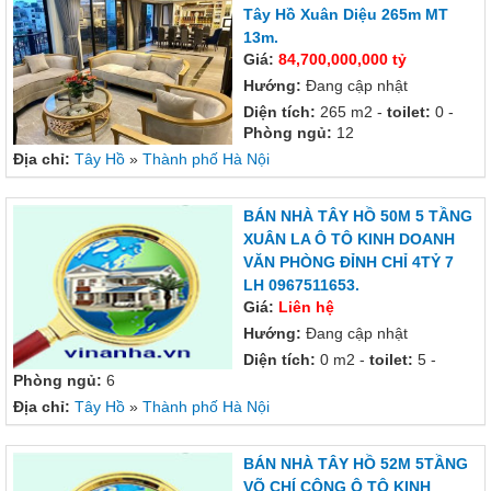
Tây Hồ Xuân Diệu 265m MT
13m.
Giá:
84,700,000,000 tỷ
Hướng:
Đang cập nhật
Diện tích:
265 m2 -
toilet:
0 -
Phòng ngủ:
12
Địa chỉ:
Tây Hồ
»
Thành phố Hà Nội
BÁN NHÀ TÂY HỒ 50M 5 TẦNG
XUÂN LA Ô TÔ KINH DOANH
VĂN PHÒNG ĐỈNH CHỈ 4TỶ 7
LH 0967511653.
Giá:
Liên hệ
Hướng:
Đang cập nhật
Diện tích:
0 m2 -
toilet:
5 -
Phòng ngủ:
6
Địa chỉ:
Tây Hồ
»
Thành phố Hà Nội
BÁN NHÀ TÂY HỒ 52M 5TẦNG
VÕ CHÍ CÔNG Ô TÔ KINH