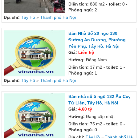
Diện tích:
880 m2 -
toilet:
0 -
Phòng ngủ:
2
Địa chỉ:
Tây Hồ
»
Thành phố Hà Nội
Bán Nhà Số 20 ngõ 130,
Đường An Dương, Phường
Yên Phụ, Tây Hồ, Hà Nội
Giá:
Liên hệ
Hướng:
Đông Nam
Diện tích:
37 m2 -
toilet:
1 -
Phòng ngủ:
1
Địa chỉ:
Tây Hồ
»
Thành phố Hà Nội
Bán nhà số 5 ngõ 132 Âu Cơ,
Tứ Liên, Tây Hồ, Hà Nội
Giá:
4.60 tỷ
Hướng:
Đang cập nhật
Diện tích:
75 m2 -
toilet:
0 -
Phòng ngủ:
0
Địa chỉ:
Tây Hồ
»
Thành phố Hà