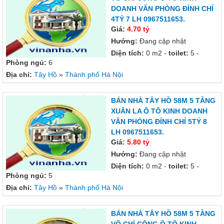
DOANH VĂN PHÒNG ĐỈNH CHỈ
4TỶ 7 LH 0967511653.
Giá:
4.70 tỷ
Hướng:
Đang cập nhật
Diện tích:
0 m2 -
toilet:
5 -
Phòng ngủ:
6
Địa chỉ:
Tây Hồ
»
Thành phố Hà Nội
BÁN NHÀ TÂY HỒ 58M 5 TẦNG
XUÂN LA Ô TÔ KINH DOANH
VĂN PHÒNG ĐỈNH CHỈ 5TỶ 8
LH 0967511653.
Giá:
5.80 tỷ
Hướng:
Đang cập nhật
Diện tích:
0 m2 -
toilet:
5 -
Phòng ngủ:
5
Địa chỉ:
Tây Hồ
»
Thành phố Hà Nội
BÁN NHÀ TÂY HỒ 58M 5 TẦNG