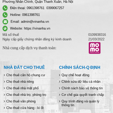
Phường Nhân Chính, Quận Thanh Xuân, Hà Nội
Điện thoại:
0961398761
0399067257
Hotline:
0961398761
Email:
admin@vinanha.vn
Website:
https://vinanha.vn
Mã số thuế
0109938316
Ngày cấp giấy chứng nhận đăng ký kinh doanh
21/03/2022
Nhà cung cấp dịch vụ thanh toán:
NHÀ ĐẤT CHO THUÊ
CHÍNH SÁCH-Q ĐỊNH
Cho thuê căn hộ chung cư
Quy chế hoạt động
Cho thuê nhà riêng
Chỉnh sửa dữ liệu cá nhân
Cho thuê nhà mặt phố
Chính sách bảo vệ thông tin
Cho thuê nhà trọ, phòng trọ
Cơ chế giải quyết tranh chấp
Cho thuê văn phòng
Quy trình đăng và quản lý
thông tin
Cho thuê cửa hàng - ki ốt