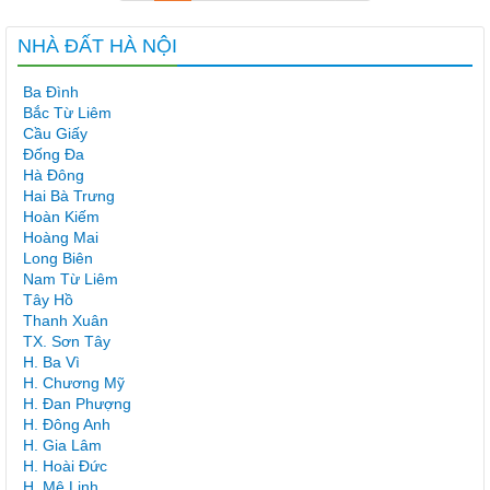
NHÀ ĐẤT HÀ NỘI
Ba Đình
Bắc Từ Liêm
Cầu Giấy
Đống Đa
Hà Đông
Hai Bà Trưng
Hoàn Kiếm
Hoàng Mai
Long Biên
Nam Từ Liêm
Tây Hồ
Thanh Xuân
TX. Sơn Tây
H. Ba Vì
H. Chương Mỹ
H. Đan Phượng
H. Đông Anh
H. Gia Lâm
H. Hoài Đức
H. Mê Linh