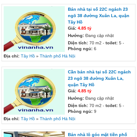
Bán nhà tại số 22C ngách 23
ngõ 38 đường Xuân La, quận
Tây Hồ
Giá:
4.85 tỷ
Hướng:
Đang cập nhật
Diện tích:
70 m2 -
toilet:
5 -
Phòng ngủ:
6
Địa chỉ:
Tây Hồ
»
Thành phố Hà Nội
Cần bán nhà tại số 22C ngách
23 ngõ 38 đường Xuân La,
quận Tây Hồ
Giá:
4.85 tỷ
Hướng:
Đang cập nhật
Diện tích:
70 m2 -
toilet:
5 -
Phòng ngủ:
9
Địa chỉ:
Tây Hồ
»
Thành phố Hà Nội
Bán nhà lô góc mặt tiền phố