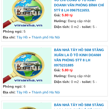
VÕ CHÍ CÔNG Ô TÔ KINH
DOANH VĂN PHÒNG ĐỈNH CHỈ
5TỶ 8 LH 0967511653.
Giá:
5.80 tỷ
Hướng:
Đang cập nhật
Diện tích:
0 m2 -
toilet:
5 -
Phòng ngủ:
5
Địa chỉ:
Tây Hồ
»
Thành phố Hà Nội
BÁN NHÀ TÂY HỒ 56M 5TẦNG
XUÂN LA Ô TÔ KINH DOANH
VĂN PHÒNG 5TỶ 8 LH
0975231885
Giá:
5.80 tỷ
Hướng:
Đang cập nhật
Diện tích:
0 m2 -
toilet:
5 -
Phòng ngủ:
6
Địa chỉ:
Tây Hồ
»
Thành phố Hà Nội
BÁN NHÀ TÂY HỒ 58M 5TẦNG