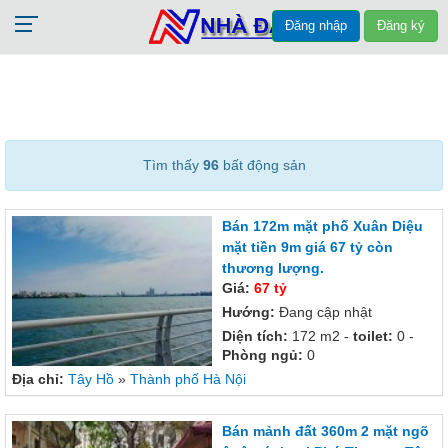
Đăng nhập
Đăng ký
Tìm thấy
96
bất động sản
Bán 172m mặt phố Xuân Diệu
mặt tiền 9m giá 67 tỷ còn
thương lượng.
Giá:
67 tỷ
Hướng:
Đang cập nhật
Diện tích:
172 m2 -
toilet:
0 -
Phòng ngủ:
0
Địa chỉ:
Tây Hồ
»
Thành phố Hà Nội
Bán mảnh đất 360m 2 mặt ngõ