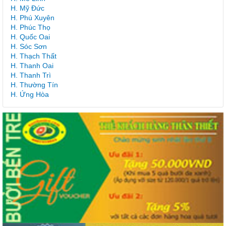
H. Mỹ Đức
H. Phú Xuyên
H. Phúc Thọ
H. Quốc Oai
H. Sóc Sơn
H. Thạch Thất
H. Thanh Oai
H. Thanh Trì
H. Thường Tín
H. Ứng Hòa