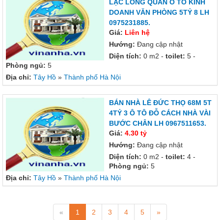
LẠC LONG QUÂN Ô TÔ KINH
DOANH VĂN PHÒNG 5TỶ 8 LH
0975231885.
Giá:
Liên hệ
Hướng:
Đang cập nhật
Diện tích:
0 m2 -
toilet:
5 -
Phòng ngủ:
5
Địa chỉ:
Tây Hồ
»
Thành phố Hà Nội
BÁN NHÀ LÊ ĐỨC THỌ 68M 5T
4TỶ 3 Ô TÔ ĐỖ CÁCH NHÀ VÀI
BƯỚC CHÂN LH 0967511653.
Giá:
4.30 tỷ
Hướng:
Đang cập nhật
Diện tích:
0 m2 -
toilet:
4 -
Phòng ngủ:
5
Địa chỉ:
Tây Hồ
»
Thành phố Hà Nội
«
1
2
3
4
5
»