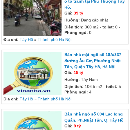
ô tô tránh tại Phú Thượng Tây
Hồ.
Giá:
39 tỷ
Hướng:
Đang cập nhật
Diện tích:
360 m2 -
toilet:
0 -
Phòng ngủ:
0
Địa chỉ:
Tây Hồ
»
Thành phố Hà Nội
Bán nhà mặt ngõ số 18A/337
đường Âu Cơ, Phường Nhật
Tân, Quận Tây Hồ, Hà Nội.
Giá:
15 tỷ
Hướng:
Tây Nam
Diện tích:
106.5 m2 -
toilet:
5 -
Phòng ngủ:
4
Địa chỉ:
Tây Hồ
»
Thành phố Hà Nội
Bán nhà ngõ số 694 Lạc long
Quân, Ph.Nhật Tân, Q. Tây Hồ
Giá:
9 tỷ