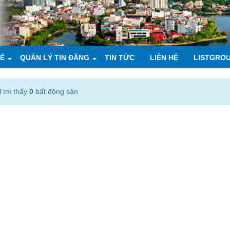
UÊ
QUẢN LÝ TIN ĐĂNG
TIN TỨC
LIÊN HỆ
LISTGRO
Tìm thấy
0
bất động sản