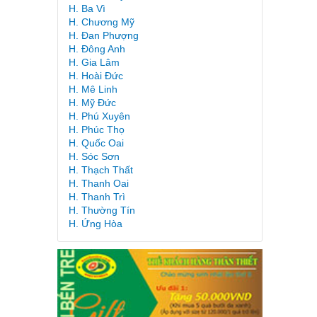
H. Ba Vì
H. Chương Mỹ
H. Đan Phượng
H. Đông Anh
H. Gia Lâm
H. Hoài Đức
H. Mê Linh
H. Mỹ Đức
H. Phú Xuyên
H. Phúc Thọ
H. Quốc Oai
H. Sóc Sơn
H. Thạch Thất
H. Thanh Oai
H. Thanh Trì
H. Thường Tín
H. Ứng Hòa