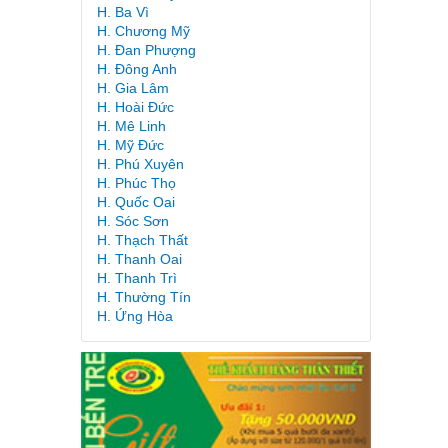
H. Ba Vì
H. Chương Mỹ
H. Đan Phượng
H. Đông Anh
H. Gia Lâm
H. Hoài Đức
H. Mê Linh
H. Mỹ Đức
H. Phú Xuyên
H. Phúc Thọ
H. Quốc Oai
H. Sóc Sơn
H. Thạch Thất
H. Thanh Oai
H. Thanh Trì
H. Thường Tín
H. Ứng Hòa