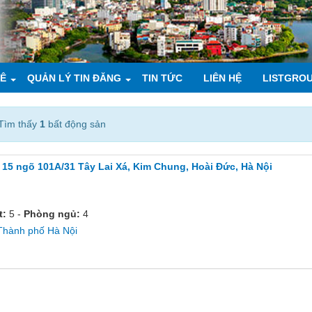
UÊ
QUẢN LÝ TIN ĐĂNG
TIN TỨC
LIÊN HỆ
LISTGRO
Tìm thấy
1
bất động sản
15 ngõ 101A/31 Tây Lai Xá, Kim Chung, Hoài Đức, Hà Nội
et:
5 -
Phòng ngủ:
4
Thành phố Hà Nội