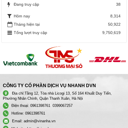
Đang truy cập
38
Hôm nay
8,314
Tháng hiện tại
50,922
Tổng lượt truy cập
9,750,619
CÔNG TY CỔ PHẦN DỊCH VỤ NHANH DVN
Địa chỉ:
Tầng 12, Tòa nhà Licogi 13, Số 164 Khuất Duy Tiến,
Phường Nhân Chính, Quận Thanh Xuân, Hà Nội
Điện thoại:
0961398761
0399067257
Hotline:
0961398761
Email:
admin@vinanha.vn