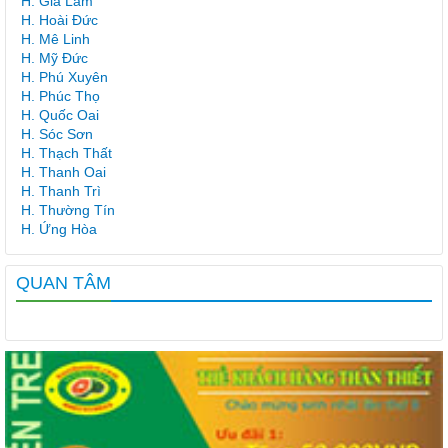
H. Gia Lâm
H. Hoài Đức
H. Mê Linh
H. Mỹ Đức
H. Phú Xuyên
H. Phúc Thọ
H. Quốc Oai
H. Sóc Sơn
H. Thạch Thất
H. Thanh Oai
H. Thanh Trì
H. Thường Tín
H. Ứng Hòa
QUAN TÂM