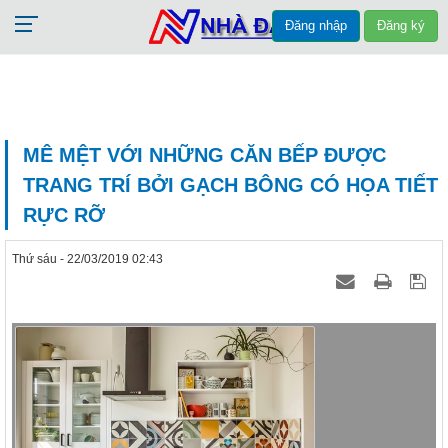
Đăng nhập
Đăng ký
MÊ MỆT VỚI NHỮNG CĂN BẾP ĐƯỢC
TRANG TRÍ BỞI GẠCH BÔNG CÓ HỌA TIẾT
RỰC RỠ
Thứ sáu - 22/03/2019 02:43