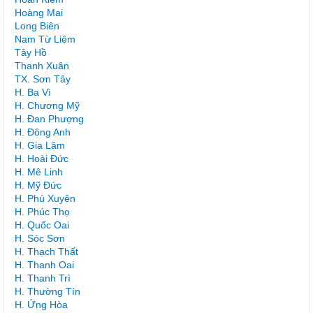
Hoàng Mai
Long Biên
Nam Từ Liêm
Tây Hồ
Thanh Xuân
TX. Sơn Tây
H. Ba Vì
H. Chương Mỹ
H. Đan Phượng
H. Đông Anh
H. Gia Lâm
H. Hoài Đức
H. Mê Linh
H. Mỹ Đức
H. Phú Xuyên
H. Phúc Thọ
H. Quốc Oai
H. Sóc Sơn
H. Thạch Thất
H. Thanh Oai
H. Thanh Trì
H. Thường Tín
H. Ứng Hòa