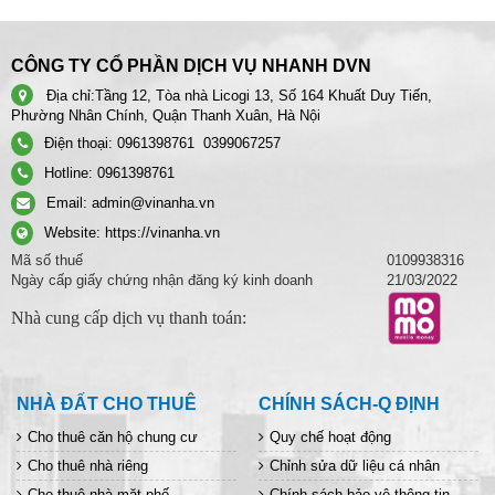
CÔNG TY CỔ PHẦN DỊCH VỤ NHANH DVN
Địa chỉ:
Tầng 12, Tòa nhà Licogi 13, Số 164 Khuất Duy Tiến,
Phường Nhân Chính, Quận Thanh Xuân, Hà Nội
Điện thoại:
0961398761
0399067257
Hotline:
0961398761
Email:
admin@vinanha.vn
Website:
https://vinanha.vn
Mã số thuế
0109938316
Ngày cấp giấy chứng nhận đăng ký kinh doanh
21/03/2022
Nhà cung cấp dịch vụ thanh toán:
NHÀ ĐẤT CHO THUÊ
CHÍNH SÁCH-Q ĐỊNH
Cho thuê căn hộ chung cư
Quy chế hoạt động
Cho thuê nhà riêng
Chỉnh sửa dữ liệu cá nhân
Cho thuê nhà mặt phố
Chính sách bảo vệ thông tin