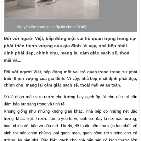
Nguyên tắc chọn gạch ốp lát cho nhà bếp
Đối với người Việt, bếp đóng một vai trò quan trọng trong sự
phát triển thịnh vượng của gia đình. Vì vậy, nhà bếp nhất
định phải đẹp, chỉnh chu, mang lại cảm giác sạch sẽ, thoải
mái và...
Đối với người Việt, bếp đóng một vai trò quan trọng trong sự phát
triển thịnh vượng của gia đình. Vì vậy, nhà bếp nhất định phải đẹp,
chỉnh chu, mang lại cảm giác sạch sẽ, thoải mái và an toàn.
Dù là chọn màu sơn nước cho tường hay gạch ốp lát cho nền thì cần
đảm bảo sự sang trọng và tinh tế.
Không giống như những không gian khác, nhà bếp có những nét đặc
trưng, khác biệt. Trước tiên là yếu tố vệ sinh bởi đây là nơi nấu nướng,
bám nhiều vết bẩn và dầu mỡ. Do đó, để thuận tiện cho việc lau chùi, vệ
sinh thì nên chọn những loại gạch men, gạch bông trơn bóng cho cả
tường lẫn nền nhà. Đặc biệt, gạch cho nhà bếp nên có kích thước lớn