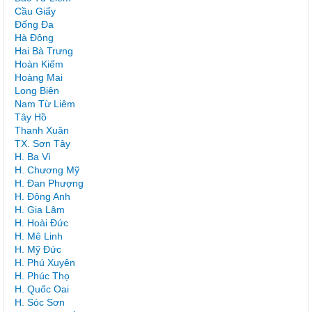
Cầu Giấy
Đống Đa
Hà Đông
Hai Bà Trưng
Hoàn Kiếm
Hoàng Mai
Long Biên
Nam Từ Liêm
Tây Hồ
Thanh Xuân
TX. Sơn Tây
H. Ba Vì
H. Chương Mỹ
H. Đan Phượng
H. Đông Anh
H. Gia Lâm
H. Hoài Đức
H. Mê Linh
H. Mỹ Đức
H. Phú Xuyên
H. Phúc Thọ
H. Quốc Oai
H. Sóc Sơn