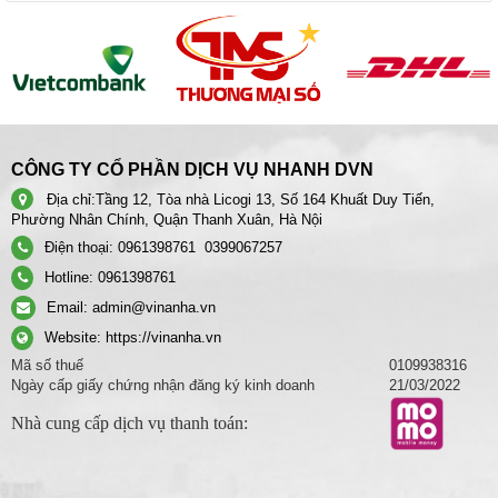
CÔNG TY CỔ PHẦN DỊCH VỤ NHANH DVN
Địa chỉ:
Tầng 12, Tòa nhà Licogi 13, Số 164 Khuất Duy Tiến,
Phường Nhân Chính, Quận Thanh Xuân, Hà Nội
Điện thoại:
0961398761
0399067257
Hotline:
0961398761
Email:
admin@vinanha.vn
Website:
https://vinanha.vn
Mã số thuế
0109938316
Ngày cấp giấy chứng nhận đăng ký kinh doanh
21/03/2022
Nhà cung cấp dịch vụ thanh toán: