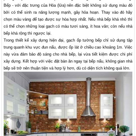
Bếp - với đặc trưng của Hỏa (lửa) nên đặc biệt không sử dụng màu đỏ
bởi có thể sinh ra năng lượng mạnh, gây hỏa hoạn. Thay vào đó hãy
chọn màu vàng để tạo được sự hòa hợp nhất. Nếu nhà bếp khá nhỏ thì
có thể chọn những loại gạch có màu tươi sáng, ít hoa văn; còn nếu nhà
bếp khá rộng thì ngược lại.
Trong thiết kế xây dựng hiện đại, gạch ốp tường bếp chỉ sử dụng tập
trung quanh khu vực đun nấu, được ốp lát ở chiều cao khoảng 1m. Việc
này vừa đảm bảo độ sáng cho nhà bếp, lại vừa tiết kiệm được chi phí
xây dựng. Kết hợp với việc đặt bàn ăn ngay tại bếp nấu, không gian nhà
bếp sẽ trở nên thuận tiện và hợp lý hơn, dù có diện tích không quá lớn.