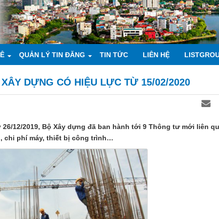
UÊ
QUẢN LÝ TIN ĐĂNG
TIN TỨC
LIÊN HỆ
LISTGRO
XÂY DỰNG CÓ HIỆU LỰC TỪ 15/02/2020
 26/12/2019, Bộ Xây dựng đã ban hành tới 9 Thông tư mới liên qu
 chi phí máy, thiết bị công trình…