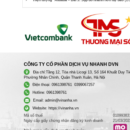
“Hiện tượng” Alibaba – Bài 5: Sụp đổ nhanh hơn dự báo
CÔNG TY CỔ PHẦN DỊCH VỤ NHANH DVN
Địa chỉ:
Tầng 12, Tòa nhà Licogi 13, Số 164 Khuất Duy Ti
Phường Nhân Chính, Quận Thanh Xuân, Hà Nội
Điện thoại:
0961398761
0399067257
Hotline:
0961398761
Email:
admin@vinanha.vn
Website:
https://vinanha.vn
Mã số thuế
01099383
Ngày cấp giấy chứng nhận đăng ký kinh doanh
21/03/202