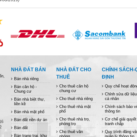
NHÀ ĐẤT BÁN
NHÀ ĐẤT CHO
CHÍNH SÁCH-
ến,
THUÊ
ĐỊNH
Bán nhà riêng
Cho thuê căn hộ
Quy chế hoạt độn
Bán căn hộ -
chung cư
Chung cư
Chỉnh sửa dữ liệu
Cho thuê nhà riêng
cá nhân
Bán nhà biệt thự,
liền kề
Cho thuê nhà mặt
Chính sách bảo v
phố
thông tin
Bán nhà mặt phố
Cho thuê nhà trọ,
Cơ chế giải quyết
Bán đất nền dự án
16
phòng trọ
tranh chấp
2
Bán đất
Cho thuê văn
Quy trình đăng và
Bán trang trại, khu
phòng
quản lý thông tin