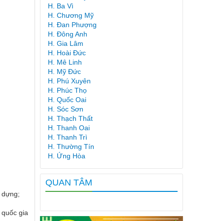
H. Ba Vì
H. Chương Mỹ
H. Đan Phượng
H. Đông Anh
H. Gia Lâm
H. Hoài Đức
H. Mê Linh
H. Mỹ Đức
H. Phú Xuyên
H. Phúc Thọ
H. Quốc Oai
H. Sóc Sơn
H. Thạch Thất
H. Thanh Oai
H. Thanh Trì
H. Thường Tín
H. Ứng Hòa
QUAN TÂM
y dựng;
 quốc gia