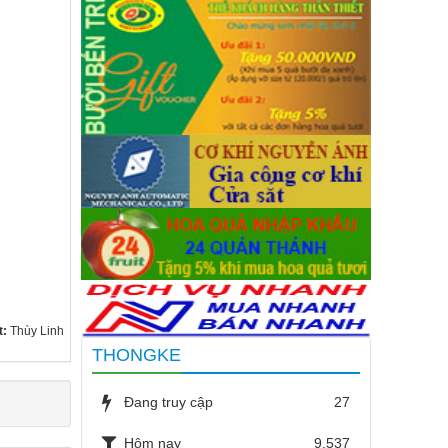
t:
Thùy Linh
THONGKE
Đang truy cập
27
Hôm nay
9,537