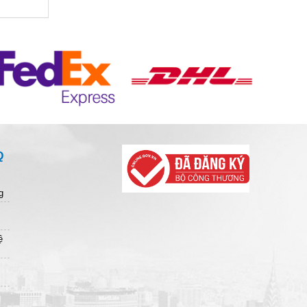
Q
g
ệ