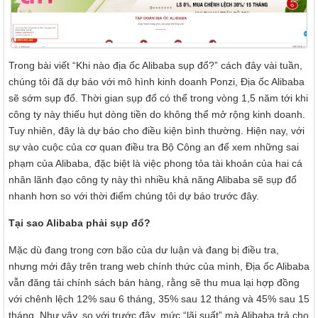
Trong bài viết “Khi nào địa ốc Alibaba sụp đổ?” cách đây vài tuần,
chúng tôi đã dự báo với mô hình kinh doanh Ponzi, Địa ốc Alibaba
sẽ sớm sụp đổ. Thời gian sụp đổ có thể trong vòng 1,5 năm tới khi
công ty này thiếu hụt dòng tiền do không thể mở rộng kinh doanh.
Tuy nhiên, đây là dự báo cho điều kiện bình thường. Hiện nay, với
sự vào cuộc của cơ quan điều tra Bộ Công an để xem những sai
phạm của Alibaba, đặc biệt là việc phong tỏa tài khoản của hai cá
nhân lãnh đạo công ty này thì nhiều khả năng Alibaba sẽ sụp đổ
nhanh hơn so với thời điểm chúng tôi dự báo trước đây.
Tại sao Alibaba phải sụp đổ?
Mặc dù đang trong cơn bão của dư luận và đang bị điều tra,
nhưng mới đây trên trang web chính thức của mình, Địa ốc Alibaba
vẫn đăng tải chính sách bán hàng, rằng sẽ thu mua lại hợp đồng
với chênh lệch 12% sau 6 tháng, 35% sau 12 tháng và 45% sau 15
tháng. Như vậy, so với trước đây, mức “lãi suất” mà Alibaba trả cho