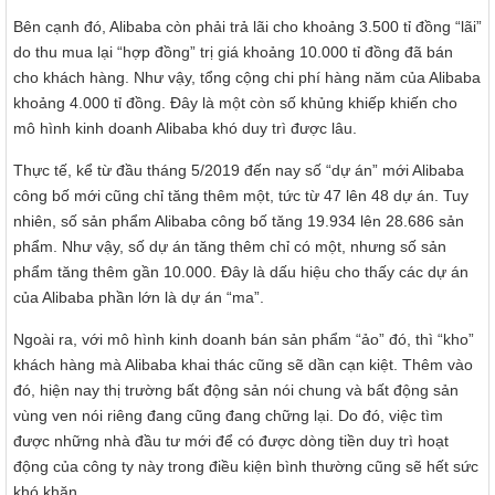
Bên cạnh đó, Alibaba còn phải trả lãi cho khoảng 3.500 tỉ đồng “lãi”
do thu mua lại “hợp đồng” trị giá khoảng 10.000 tỉ đồng đã bán
cho khách hàng. Như vậy, tổng cộng chi phí hàng năm của Alibaba
khoảng 4.000 tỉ đồng. Đây là một còn số khủng khiếp khiến cho
mô hình kinh doanh Alibaba khó duy trì được lâu.
Thực tế, kể từ đầu tháng 5/2019 đến nay số “dự án” mới Alibaba
công bố mới cũng chỉ tăng thêm một, tức từ 47 lên 48 dự án. Tuy
nhiên, số sản phẩm Alibaba công bố tăng 19.934 lên 28.686 sản
phẩm. Như vậy, số dự án tăng thêm chỉ có một, nhưng số sản
phẩm tăng thêm gần 10.000. Đây là dấu hiệu cho thấy các dự án
của Alibaba phần lớn là dự án “ma”.
Ngoài ra, với mô hình kinh doanh bán sản phẩm “ảo” đó, thì “kho”
khách hàng mà Alibaba khai thác cũng sẽ dần cạn kiệt. Thêm vào
đó, hiện nay thị trường bất động sản nói chung và bất động sản
vùng ven nói riêng đang cũng đang chững lại. Do đó, việc tìm
được những nhà đầu tư mới để có được dòng tiền duy trì hoạt
động của công ty này trong điều kiện bình thường cũng sẽ hết sức
khó khăn.