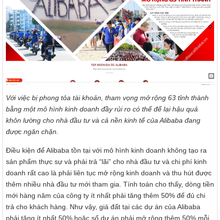
Với việc bị phong tỏa tài khoản, tham vọng mở rộng 63 tỉnh thành
bằng một mô hình kinh doanh đầy rủi ro có thể để lại hậu quả
khôn lường cho nhà đầu tư và cả nền kinh tế của Alibaba đang
được ngăn chặn.
Điều kiện để Alibaba tồn tại với mô hình kinh doanh không tạo ra
sản phẩm thực sự và phải trả “lãi” cho nhà đầu tư và chi phí kinh
doanh rất cao là phải liên tục mở rộng kinh doanh và thu hút được
thêm nhiều nhà đầu tư mới tham gia. Tính toán cho thấy, dòng tiền
mới hàng năm của công ty ít nhất phải tăng thêm 50% để đủ chi
trả cho khách hàng. Như vậy, giá đất tại các dự án của Alibaba
phải tăng ít nhất 50% hoặc số dự án phải mở rộng thêm 50% mỗi