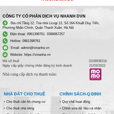
CÔNG TY CỔ PHẦN DỊCH VỤ NHANH DVN
Địa chỉ:
Tầng 12, Tòa nhà Licogi 13, Số 164 Khuất Duy Tiến,
Phường Nhân Chính, Quận Thanh Xuân, Hà Nội
Điện thoại:
0961398761
0399067257
Hotline:
0961398761
Email:
admin@vinanha.vn
Website:
https://vinanha.vn
Mã số thuế
0109938316
Ngày cấp giấy chứng nhận đăng ký kinh doanh
21/03/2022
Nhà cung cấp dịch vụ thanh toán:
NHÀ ĐẤT CHO THUÊ
CHÍNH SÁCH-Q ĐỊNH
Cho thuê căn hộ chung cư
Quy chế hoạt động
Cho thuê nhà riêng
Chỉnh sửa dữ liệu cá nhân