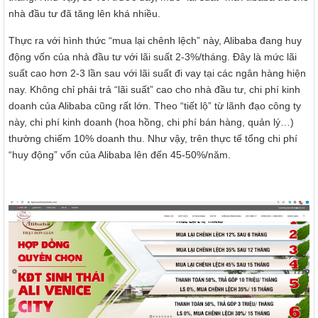
nhà đầu tư đã tăng lên khá nhiều.
Thực ra với hình thức “mua lại chênh lệch” này, Alibaba đang huy
động vốn của nhà đầu tư với lãi suất 2-3%/tháng. Đây là mức lãi
suất cao hơn 2-3 lần sau với lãi suất đi vay tại các ngân hàng hiện
nay. Không chỉ phải trả “lãi suất” cao cho nhà đầu tư, chi phí kinh
doanh của Alibaba cũng rất lớn. Theo “tiết lộ” từ lãnh đạo công ty
này, chi phí kinh doanh (hoa hồng, chi phí bán hàng, quản lý…)
thường chiếm 10% doanh thu. Như vậy, trên thực tế tổng chi phí
“huy động” vốn của Alibaba lên đến 45-50%/năm.