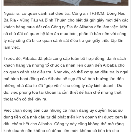
Ngoài ra, cơ quan cảnh sát điều tra, Công an TP.HCM, Đồng Nai,
Bà Rịa - Vũng Tàu và Bình Thuận cho biết đã gửi giấy mời đến các
khách hàng mua đất của Công ty Địa ốc Alibaba đến làm việc. Một
số chủ đất có quan hệ làm ăn mua bán, phân lô bán nền với công
ty này cũng đã bị cơ quan cảnh sát điều tra gửi giấy triệu tập lên
làm việc.
Trước đó, Alibaba đã phải cung cấp toàn bộ hợp đồng, danh sách
khách hàng và những tổ chức cá nhân liên quan đến Alibaba cho
cơ quan cảnh sát điều tra. Như vậy, có thể cơ quan điều tra lo ngại
mô hình hoạt động của Alibaba sẽ sụp đổ và ảnh hưởng lớn đến
những nhà đầu tư đã “góp vốn” cho công ty này kinh doanh. Do
đó, việc phong tỏa tài khoản là cần thiết để hạn chế những thất
thoát vốn có thể xảy ra.
Việc chặn dòng tiền của những cá nhân đang ủy quyền hoặc sử
dụng tiền của nhà đầu tư để phát triển kinh doanh thì được xem là
dấu chấm hết cho Alibaba. Công ty này cũng không thể mở rộng
kinh doanh nên không có dòng tiền mới, không có tiền trả cho