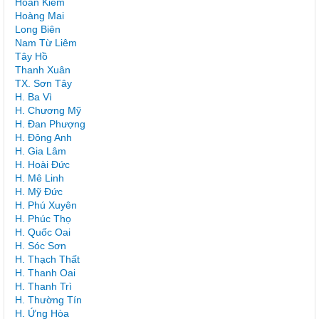
Hoàn Kiếm
Hoàng Mai
Long Biên
Nam Từ Liêm
Tây Hồ
Thanh Xuân
TX. Sơn Tây
H. Ba Vì
H. Chương Mỹ
H. Đan Phượng
H. Đông Anh
H. Gia Lâm
H. Hoài Đức
H. Mê Linh
H. Mỹ Đức
H. Phú Xuyên
H. Phúc Thọ
H. Quốc Oai
H. Sóc Sơn
H. Thạch Thất
H. Thanh Oai
H. Thanh Trì
H. Thường Tín
H. Ứng Hòa