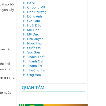
H. Ba Vì
oát sơ bộ
H. Chương Mỹ
 huyện xây
H. Đan Phượng
H. Đông Anh
H. Gia Lâm
H. Hoài Đức
H. Mê Linh
H. Mỹ Đức
H. Phú Xuyên
H. Phúc Thọ
H. Quốc Oai
 báo cáo
H. Sóc Sơn
H. Thạch Thất
H. Thanh Oai
thì khó
H. Thanh Trì
năm 2023.
H. Thường Tín
H. Ứng Hòa
80.000, có
QUAN TÂM
lập ngày