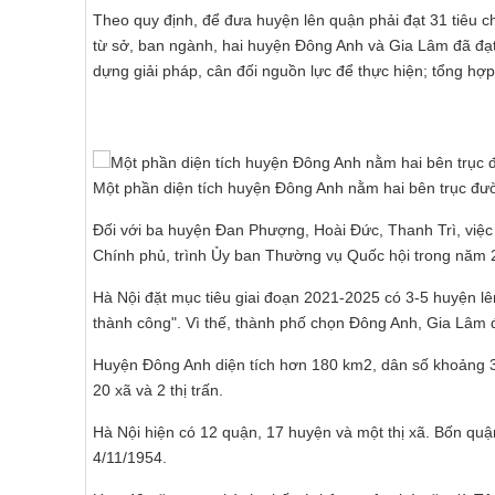
Theo quy định, để đưa huyện lên quận phải đạt 31 tiêu ch
từ sở, ban ngành, hai huyện Đông Anh và Gia Lâm đã đạt t
dựng giải pháp, cân đối nguồn lực để thực hiện; tổng hợ
Một phần diện tích huyện Đông Anh nằm hai bên trục đ
Đối với ba huyện Đan Phượng, Hoài Đức, Thanh Trì, việc 
Chính phủ, trình Ủy ban Thường vụ Quốc hội trong năm 
Hà Nội đặt mục tiêu giai đoạn 2021-2025 có 3-5 huyện l
thành công". Vì thế, thành phố chọn Đông Anh, Gia Lâm đ
Huyện Đông Anh diện tích hơn 180 km2, dân số khoảng 38
20 xã và 2 thị trấn.
Hà Nội hiện có 12 quận, 17 huyện và một thị xã. Bốn qu
4/11/1954.