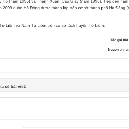
y Hồ (năm 1995) và Thanh Xuân, Cầu Giấy (năm 1996). Tiếp đến năm
m 2009 quận Hà Đông được thành lập trên cơ sở thành phố Hà Đông (t
 Từ Liêm và Nam Từ Liêm trên cơ sở tách huyện Từ Liêm.
Tác giả bài 
Nguồn tin:
vn
ia sẻ bài viết: