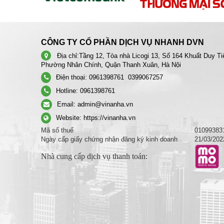
CÔNG TY CỔ PHẦN DỊCH VỤ NHANH DVN
Địa chỉ:
Tầng 12, Tòa nhà Licogi 13, Số 164 Khuất Duy Ti
Phường Nhân Chính, Quận Thanh Xuân, Hà Nội
Điện thoại:
0961398761
0399067257
Hotline:
0961398761
Email:
admin@vinanha.vn
Website:
https://vinanha.vn
Mã số thuế
01099383
Ngày cấp giấy chứng nhận đăng ký kinh doanh
21/03/202
Nhà cung cấp dịch vụ thanh toán: