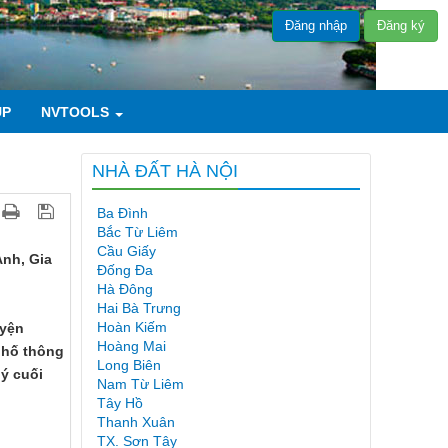
Đăng nhập
Đăng ký
UP
NVTOOLS
NHÀ ĐẤT HÀ NỘI
Ba Đình
Bắc Từ Liêm
Cầu Giấy
Anh, Gia
Đống Đa
Hà Đông
Hai Bà Trưng
Hoàn Kiếm
uyện
Hoàng Mai
phố thông
Long Biên
ý cuối
Nam Từ Liêm
Tây Hồ
Thanh Xuân
TX. Sơn Tây