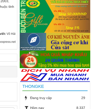
 2003,
huộc tỉnh
viết:
Võ Hải
express.net
THONGKE
Đang truy cập
29
Hôm nay
8,337