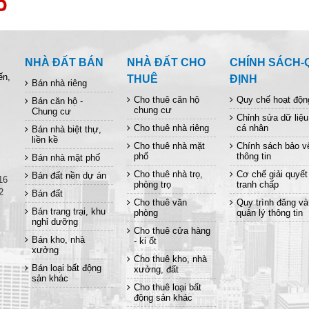
NHÀ ĐẤT BÁN
NHÀ ĐẤT CHO
CHÍNH SÁCH-
ến,
THUÊ
ĐỊNH
Bán nhà riêng
Cho thuê căn hộ
Quy chế hoạt độn
Bán căn hộ -
chung cư
Chung cư
Chỉnh sửa dữ liệu
Cho thuê nhà riêng
cá nhân
Bán nhà biệt thự,
liền kề
Cho thuê nhà mặt
Chính sách bảo v
phố
thông tin
Bán nhà mặt phố
Cho thuê nhà trọ,
Cơ chế giải quyết
Bán đất nền dự án
16
phòng trọ
tranh chấp
2
Bán đất
Cho thuê văn
Quy trình đăng và
Bán trang trại, khu
phòng
quản lý thông tin
nghỉ dưỡng
Cho thuê cửa hàng
Bán kho, nhà
- ki ốt
xưởng
Cho thuê kho, nhà
Bán loại bất động
xưởng, đất
sản khác
Cho thuê loại bất
động sản khác