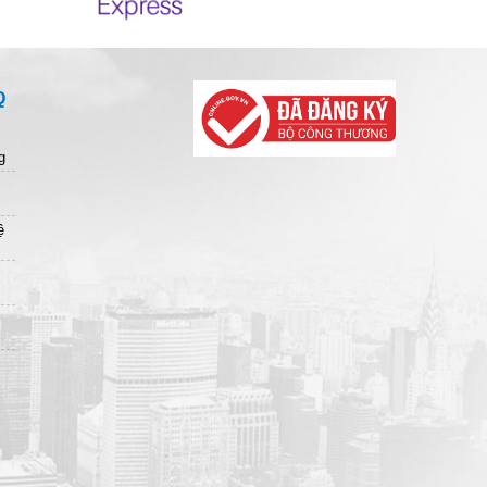
Q
g
ệ