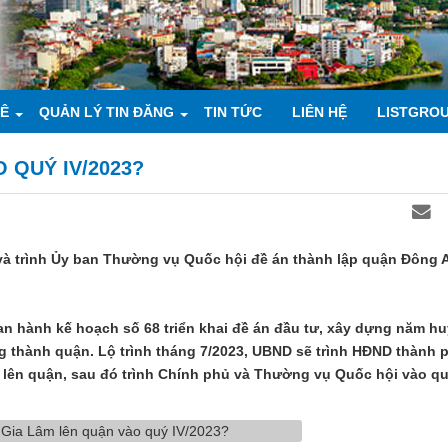
UÊ
QUẢN LÝ TIN ĐĂNG
TIN TỨC
LIÊN HỆ
LISTGRO
 QUÝ IV/2023?
và trình Ủy ban Thường vụ Quốc hội đề án thành lập quận Đông 
n hành kế hoạch số 68 triển khai đề án đầu tư, xây dựng năm h
g thành quận. Lộ trình tháng 7/2023, UBND sẽ trình HĐND thành 
lên quận, sau đó trình Chính phủ và Thường vụ Quốc hội vào qu