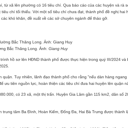
í, từ xã lên phường có 16 tiêu chí. Qua báo cáo của các huyện và rà s
iêu chí tối thiểu. Với một số tiêu chí chưa đạt, thành phố đề nghị hai
p các khó khăn, đề xuất về các sở chuyên ngành để tháo gỡ.
ường Bắc Thăng Long. Ảnh:
Giang Huy
trình hồ sơ lên HĐND thành phố được thực hiện trong quý III/2024 và
2025.
ên quận. Tuy nhiên, lãnh đạo thành phố cho rằng "nếu dàn hàng ngang 
ể ưu tiên nguồn lực, hoàn thiện các tiêu chí đưa hai huyện lên quận 
0.000, có 23 xã, một thị trấn. Huyện Gia Lâm gần 115 km2, dân số 2
ận trung tâm Ba Đình, Hoàn Kiếm, Đống Đa, Hai Bà Trưng được thành 