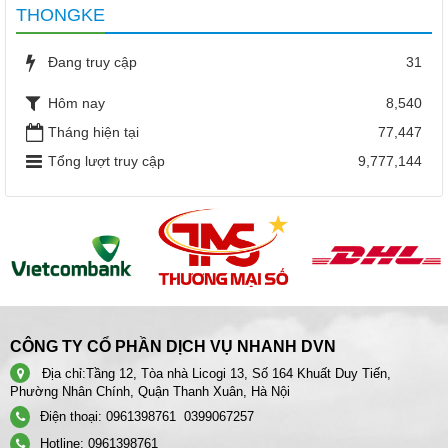
THONGKE
Đang truy cập
31
Hôm nay
8,540
Tháng hiện tại
77,447
Tổng lượt truy cập
9,777,144
CÔNG TY CỔ PHẦN DỊCH VỤ NHANH DVN
Địa chỉ:
Tầng 12, Tòa nhà Licogi 13, Số 164 Khuất Duy Tiến,
Phường Nhân Chính, Quận Thanh Xuân, Hà Nội
Điện thoại:
0961398761
0399067257
Hotline:
0961398761