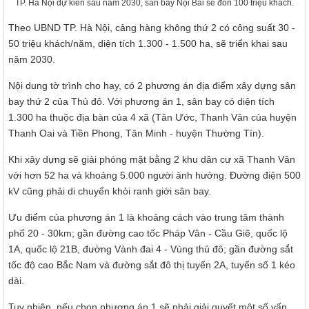
TP. Hà Nội dự kiến sau năm 2030, sân bay Nội Bài sẽ đón 100 triệu khách.
Theo UBND TP. Hà Nội, cảng hàng không thứ 2 có công suất 30 -
50 triệu khách/năm, diện tích 1.300 - 1.500 ha, sẽ triển khai sau
năm 2030.
Nội dung tờ trình cho hay, có 2 phương án địa điểm xây dựng sân
bay thứ 2 của Thủ đô. Với phương án 1, sân bay có diện tích
1.300 ha thuộc địa bàn của 4 xã (Tân Ước, Thanh Vân của huyện
Thanh Oai và Tiền Phong, Tân Minh - huyện Thường Tín).
Khi xây dựng sẽ giải phóng mặt bằng 2 khu dân cư xã Thanh Vân
với hơn 52 ha và khoảng 5.000 người ảnh hưởng. Đường điện 500
kV cũng phải di chuyển khỏi ranh giới sân bay.
Ưu điểm của phương án 1 là khoảng cách vào trung tâm thành
phố 20 - 30km; gần đường cao tốc Pháp Vân - Cầu Giẽ, quốc lộ
1A, quốc lộ 21B, đường Vành đai 4 - Vùng thủ đô; gần đường sắt
tốc độ cao Bắc Nam và đường sắt đô thị tuyến 2A, tuyến số 1 kéo
dài.
Tuy nhiên, nếu chọn phương án 1 sẽ phải giải quyết một số vấn