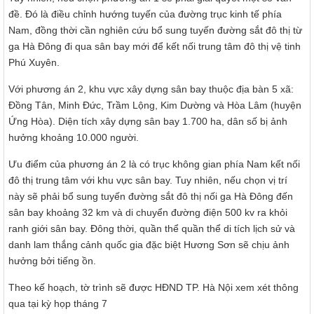
đề. Đó là điều chỉnh hướng tuyến của đường trục kinh tế phía
Nam, đồng thời cần nghiên cứu bổ sung tuyến đường sắt đô thị từ
ga Hà Đông đi qua sân bay mới để kết nối trung tâm đô thị vệ tinh
Phú Xuyên.
Với phương án 2, khu vực xây dựng sân bay thuộc địa bàn 5 xã:
Đồng Tân, Minh Đức, Trầm Lộng, Kim Dường và Hòa Lâm (huyện
Ứng Hòa). Diện tích xây dựng sân bay 1.700 ha, dân số bị ảnh
hưởng khoảng 10.000 người.
Ưu điểm của phương án 2 là có trục không gian phía Nam kết nối
đô thị trung tâm với khu vực sân bay. Tuy nhiên, nếu chọn vị trí
này sẽ phải bổ sung tuyến đường sắt đô thị nối ga Hà Đông đến
sân bay khoảng 32 km và di chuyển đường điện 500 kv ra khỏi
ranh giới sân bay. Đông thời, quần thể quần thể di tích lịch sử và
danh lam thắng cảnh quốc gia đặc biệt Hương Sơn sẽ chịu ảnh
hưởng bởi tiếng ồn.
Theo kế hoạch, tờ trình sẽ được HĐND TP. Hà Nội xem xét thông
qua tại kỳ họp tháng 7