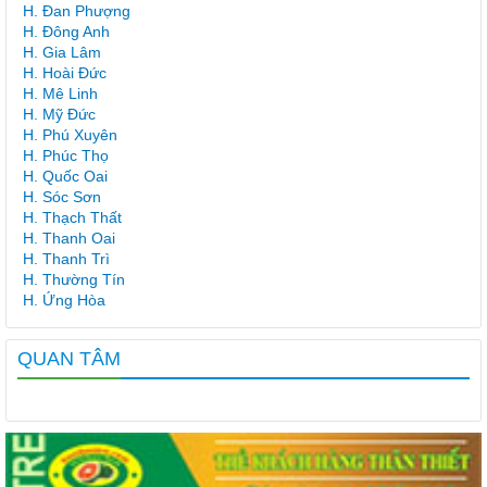
H. Đan Phượng
H. Đông Anh
H. Gia Lâm
H. Hoài Đức
H. Mê Linh
H. Mỹ Đức
H. Phú Xuyên
H. Phúc Thọ
H. Quốc Oai
H. Sóc Sơn
H. Thạch Thất
H. Thanh Oai
H. Thanh Trì
H. Thường Tín
H. Ứng Hòa
QUAN TÂM