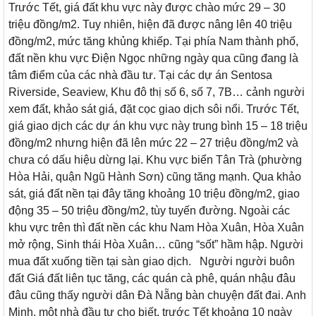
Trước Tết, giá đất khu vực này được chào mức 29 – 30
triệu đồng/m2. Tuy nhiên, hiện đã được nâng lên 40 triệu
đồng/m2, mức tăng khủng khiếp. Tại phía Nam thành phố,
đất nền khu vực Điện Ngọc những ngày qua cũng đang là
tâm điểm của các nhà đầu tư. Tại các dự án Sentosa
Riverside, Seaview, Khu đô thị số 6, số 7, 7B… cảnh người
xem đất, khảo sát giá, đặt cọc giao dịch sôi nổi. Trước Tết,
giá giao dịch các dự án khu vực này trung bình 15 – 18 triệu
đồng/m2 nhưng hiện đã lên mức 22 – 27 triệu đồng/m2 và
chưa có dấu hiệu dừng lại. Khu vực biển Tân Trà (phường
Hòa Hải, quận Ngũ Hành Sơn) cũng tăng mạnh. Qua khảo
sát, giá đất nền tại đây tăng khoảng 10 triệu đồng/m2, giao
động 35 – 50 triệu đồng/m2, tùy tuyến đường. Ngoài các
khu vực trên thì đất nền các khu Nam Hòa Xuân, Hòa Xuân
mở rộng, Sinh thái Hòa Xuân… cũng “sốt” hầm hập. Người
mua đất xuống tiền tại sàn giao dịch. Người người buôn
đất Giá đất liên tục tăng, các quán cà phê, quán nhậu đâu
đâu cũng thấy người dân Đà Nẵng bàn chuyện đất đai. Anh
Minh, một nhà đầu tư cho biết, trước Tết khoảng 10 ngày