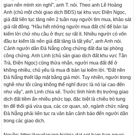
gian nên mình xin nghỉ”, anh T. nói. Theo anh Lê Hoàng
Anh (chủ một chòi giao dịch BĐS) tại khu vực Điện Ngọc,
giá đất liên tục tăng nên 2 tuần nay người tìm mua, khảo sát
giá rất đông. “Hầu hết những người mua đất chỉ để bán lại
kiếm lời chứ nhu cầu ở thực sự rất ít. Nhiều người có vốn
đầu tư kiếm lãi nên giá đất tăng là tất yếu”, anh Anh nói.
Cảnh người dân Đà Nẵng công chứng đất đai tại phòng
công chứng. Anh Linh (chủ sàn giao dịch đất khu vực Tân
Trà, Điện Ngọc) cũng thừa nhận, người mua đất để ở
không nhiều, chủ yếu là mua đi bán lại kiếm lời. “Đất nền
Đà Nẵng thiết lập mặt bằng giá mới. Tuy nhiên, người trong
nghề như tôi cũng không thể nghĩ được là nó lại cao đến
như vậy”, anh Linh chia sẻ. Trước tình hình thị trường giao
dịch đất tiềm ẩn nhiều phức tạp, đặc biệt là chiêu trò tung
tin để thổi giá vừa qua, các cơ quan, sở, ngành chức năng
Đà Nẵng phải liên tục ra văn bản cảnh báo đến người dân
trong các giao dịch.
Nguồn: https://yeudanang.biz/gia-dat-sot-ham-hap-nguoi-