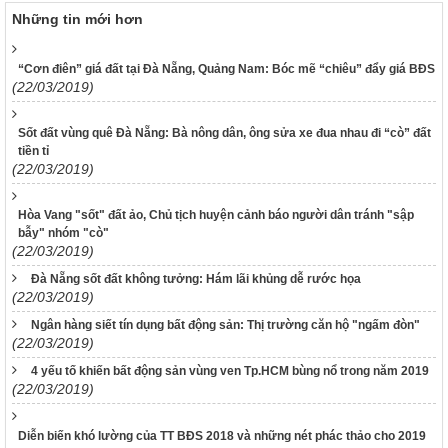
Những tin mới hơn
“Cơn điên” giá đất tại Đà Nẵng, Quảng Nam: Bóc mẽ “chiêu” đẩy giá BĐS
(22/03/2019)
Sốt đất vùng quê Đà Nẵng: Bà nông dân, ông sửa xe đua nhau đi “cò” đất
tiền tỉ
(22/03/2019)
Hòa Vang "sốt" đất ảo, Chủ tịch huyện cảnh báo người dân tránh "sập
bẫy" nhóm "cò"
(22/03/2019)
Đà Nẵng sốt đất không tưởng: Hám lãi khủng dễ rước họa
(22/03/2019)
Ngân hàng siết tín dụng bất động sản: Thị trường căn hộ "ngấm đòn"
(22/03/2019)
4 yếu tố khiến bất động sản vùng ven Tp.HCM bùng nổ trong năm 2019
(22/03/2019)
Diễn biến khó lường của TT BĐS 2018 và những nét phác thảo cho 2019