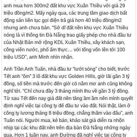
anh mua hơn 300m2 đất khu vực Xuân Thiều với giá 29
triệu đồng/m2. Mấy ngày qua, các trung tâm giao dịch bất
động sản liên tục gọi điện trả giá hơn 40 triệu đồng/m2
nhưng anh chưa bán. “Sở dĩ đất nền khu vực Xuân Thiều
nóng là vì thông tin Đà Nẵng trao giấy phép cho nhà đầu tư
của Nhật Bản mở rộng KDL Xuân Thiều, xây khách sạn,
công viên nước, phố ẩm thực… với tổng vốn lên tới 100
triệu USD”, anh Minh nhìn nhận.
Anh Trần Anh Tuấn, nhà đầu tư “lướt sóng” cho biết, trước
Tết anh “ôm” 3 lô đất khu vực Golden Hills, giờ lãi gần 3 tỷ
đồng, số tiền mà trước đến giờ có nằm mơ anh cũng không
nghĩ tới. “Chỉ chưa đầy 3 tháng mình thu về gần 3 tỷ đồng.
Từ sau Tết đến nay giá đất nền tăng ầm ầm nên mình quyết
định nghỉ việc tại công ty để đầu tư vào đất. Nói thật, làm ở
công ty lương tháng 8 triệu đồng, chẳng thấm vào đâu”, anh
Tuấn nói. Người mua, kẻ bán, khảo sát giá diễn ra nhộn
nhịp tại các khu đất nền trên địa bàn Đà Nẵng những ngày
qua. Hơn 1 tuần nay, anh Đường đã nghỉ việc tại công ty