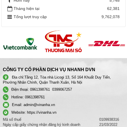
Hôm nay
5,748
Tháng hiện tại
62,381
Tổng lượt truy cập
9,762,078
CÔNG TY CỔ PHẦN DỊCH VỤ NHANH DVN
Địa chỉ:
Tầng 12, Tòa nhà Licogi 13, Số 164 Khuất Duy Tiến,
Phường Nhân Chính, Quận Thanh Xuân, Hà Nội
Điện thoại:
0961398761
0399067257
Hotline:
0961398761
Email:
admin@vinanha.vn
Website:
https://vinanha.vn
Mã số thuế
0109938316
Ngày cấp giấy chứng nhận đăng ký kinh doanh
21/03/2022