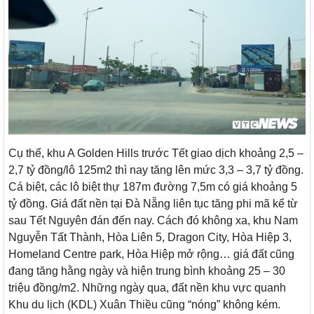
Cụ thể, khu A Golden Hills trước Tết giao dịch khoảng 2,5 –
2,7 tỷ đồng/lô 125m2 thì nay tăng lên mức 3,3 – 3,7 tỷ đồng.
Cá biệt, các lô biệt thự 187m đường 7,5m có giá khoảng 5
tỷ đồng. Giá đất nền tại Đà Nẵng liên tục tăng phi mã kể từ
sau Tết Nguyên đán đến nay. Cách đó không xa, khu Nam
Nguyễn Tất Thành, Hòa Liên 5, Dragon City, Hòa Hiệp 3,
Homeland Centre park, Hòa Hiệp mở rộng… giá đất cũng
đang tăng hằng ngày và hiện trung bình khoảng 25 – 30
triệu đồng/m2. Những ngày qua, đất nền khu vực quanh
Khu du lịch (KDL) Xuân Thiều cũng “nóng” không kém.