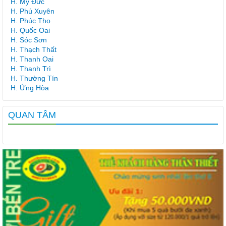
H. Mỹ Đức
H. Phú Xuyên
H. Phúc Thọ
H. Quốc Oai
H. Sóc Sơn
H. Thạch Thất
H. Thanh Oai
H. Thanh Trì
H. Thường Tín
H. Ứng Hòa
QUAN TÂM