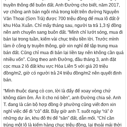
truyền thông để buôn đất. Anh Đường cho biết, năm 2017,
vợ chồng anh bán ngôi nhà trong kiệt trên đường Nguyên
Văn Thoại (Sơn Trà) được 700 triệu đồng để mua lô đất ở
khu Hòa Xuân. Chỉ mấy tháng sau, người ta trả 1,3 tỷ đồng
nên anh chuyển sang buôn đất. “Mình chỉ lướt sóng, mua đi
bán lại trong tuần, kiếm vài chục triệu tiền lời. Trước mình
làm ở công ty truyền thông, giờ xin nghỉ để tập trung mua
bán đất. Cũng chỉ mua đi bán lại liền tay nên không cần quá
nhiều vốn”. Cũng theo anh Đường, đầu tháng 3, anh đặt
cọc mua 2 lô đất khu vực Hòa Liên 5 với giá 20 triệu
đồng/m2, giờ có người trả 24 triệu đồng/m2 nên quyết định
bán.
“Mình thuộc dạng cò con, lời là đẩy để xoay vòng chứ
không dám ôm. Ăn ít cho nó bền”, anh Đường chia sẻ. Anh
T. đang là cán bộ hợp đồng ở phường cũng viết đơn xin
nghỉ việc để đi “cò” đất. Bây giờ anh T. suốt ngày “rà” ở
những dự án, khu đô thị để “săn” đất, dẫn mối. “Chỉ cần
trúng một lô là kiếm hàng chục triệu đồng, lại thoải mái thời