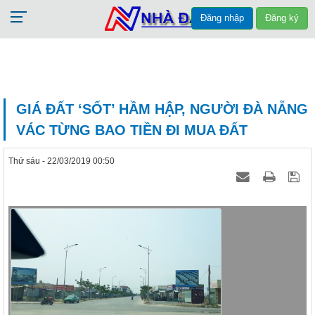
Đăng nhập
Đăng ký
GIÁ ĐẤT ‘SỐT’ HẦM HẬP, NGƯỜI ĐÀ NẴNG
VÁC TỪNG BAO TIỀN ĐI MUA ĐẤT
Thứ sáu - 22/03/2019 00:50